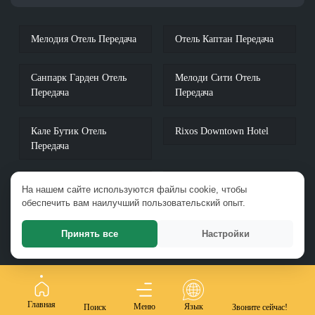
Мелодия Отель Передача
Отель Каптан Передача
Санпарк Гарден Отель
Мелоди Сити Отель
Передача
Передача
Кале Бутик Отель
Rixos Downtown Hotel
Передача
Fame Residence Lara &
Апарт-отель HMA
На нашем сайте используются файлы cookie, чтобы
SPA
Передача
обеспечить вам наилучший пользовательский опыт.
Принять все
Настройки
Главная
Меню
Язык
Поиск
Звоните сейчас!