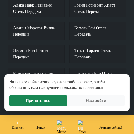
Алара Парк Резиденс
Гранд Горизонт Апарт
Отель Передача
Отель Передача
Аланья Морская Вилла
Кемаль Бэй Отель
Передача
Передача
Ясемин Бич Резорт
Титан Гарден Отель
Передача
Передача
Развлечения и солнце
Галактика Бич Отель
Пляж Миароза Инжекум
Передача
На нашем сайте используются файлы cookie, чтобы
Передача
обеспечить вам наилучший пользовательский опыт.
Принять все
Настройки
Главная
Поиск
Звоните сейчас!
Меню
Язык