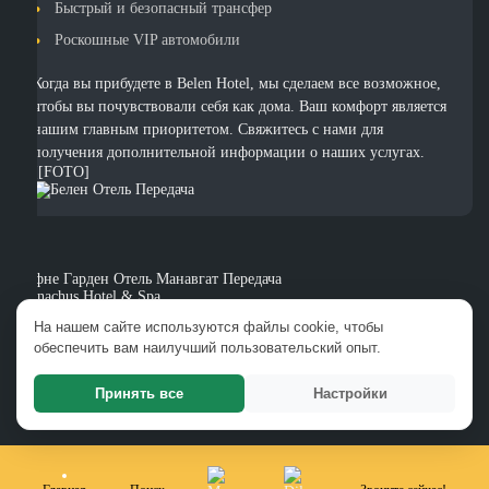
Быстрый и безопасный трансфер
Роскошные VIP автомобили
Когда вы прибудете в Belen Hotel, мы сделаем все возможное,
чтобы вы почувствовали себя как дома. Ваш комфорт является
нашим главным приоритетом. Свяжитесь с нами для
получения дополнительной информации о наших услугах.
[[FOTO]
Дефне Гарден Отель Манавгат Передача
Monachus Hotel & Spa
Адаля Ознил Отель Передача
На нашем сайте используются файлы cookie, чтобы
Отель Febeach Сиде Передача
обеспечить вам наилучший пользовательский опыт.
Отель Miramare Queen Сиде Передача
Side Legend Hotel Передача
Семь Морей Отель Синий Передача
Принять все
Настройки
Мемори Апарт Отель Передача