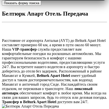
Показать форму поиска
Белтюрк Апарт Отель Передача
Трансфер в Belturk Apart Hotel
Расстояние от аэропорта Анталья (AYT) до Belturk Apart Hotel
составляет примерно 60 км, а время в пути около 60 минут.
Наша
VIP-трансфер
служба предоставляет вам
комфортабельные поездки на роскошных автомобилях. Мы
гарантируем безопасность и комфорт с нашими
профессиональными водителями, предоставляющими услуги
24/7. Вы встретите нашего водителя в аэропорту и быстро
доберетесь до отеля без задержек. Расположенный в районе
Манавгат и Кумкей,
Belturk Apart Hotel
имеет удобный
доступ к таким достопримечательностям, как водопад
Манавгат и античный город Сиде. Наслаждайтесь своим
отдыхом, не переживая о транспорте. Наш
люксовый
автопарк
обеспечивает комфорт в любое время. Мы всегда на
связи для ваших запросов, будь то отпуск или деловая поездка.
Трансфер в Belturk Apart Hotel
доступен вам 24/7.