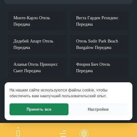
Монте-Карло Отель
Веста Гарден Резиденс
Передача
Передача
Дедебей Апарт Отель
Отель Sedir Park Beach
Передача
Bungalow Передача
Аланья Отель Принцесс
Флория Бич Отель
Сьют Передача
Передача
Отель Abacus Sun Garden
Отель G Передача
На нашем сайте используются файлы cookie, чтобы
в Аланье Передача
обеспечить вам наилучший пользовательский опыт.
Принять все
Настройки