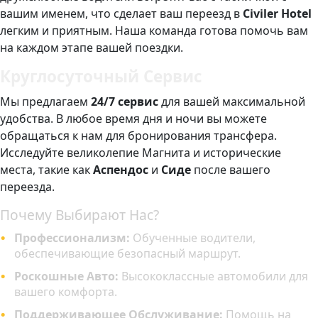
вашим именем, что сделает ваш переезд в
Civiler Hotel
легким и приятным. Наша команда готова помочь вам
на каждом этапе вашей поездки.
Круглосуточный Сервис
Мы предлагаем
24/7 сервис
для вашей максимальной
удобства. В любое время дня и ночи вы можете
обращаться к нам для бронирования трансфера.
Исследуйте великолепие Магнита и исторические
места, такие как
Аспендос
и
Сиде
после вашего
переезда.
Почему Выбирают Нас?
Профессионализм:
Обученные водители,
обеспечивающие безопасный маршрут.
Роскошные Авто:
Высококлассные автомобили для
вашего комфорта.
Поддерживающее Обслуживание:
Помощь на