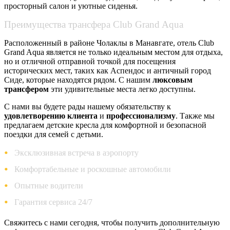
просторный салон и уютные сиденья.
Преимущества трансфера Club Grand Aqua
Расположенный в районе Чолаклы в Манавгате, отель Club
Grand Aqua является не только идеальным местом для отдыха,
но и отличной отправной точкой для посещения
исторических мест, таких как Аспендос и античный город
Сиде, которые находятся рядом. С нашим
люксовым
трансфером
эти удивительные места легко доступны.
С нами вы будете рады нашему обязательству к
удовлетворению клиента
и
профессионализму
. Также мы
предлагаем детские кресла для комфортной и безопасной
поездки для семей с детьми.
Эксклюзивная встреча в аэропорту
Комфортабельные и роскошные автомобили
Опытные водители
Гарантия сервиса 24/7
Свяжитесь с нами сегодня, чтобы получить дополнительную