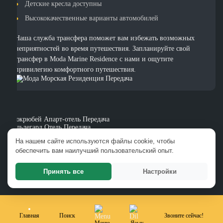
Детские кресла доступны
Высококачественные варианты автомобилей
Наша служба трансфера поможет вам избежать возможных
неприятностей во время путешествия. Запланируйте свой
трансфер в Moda Marine Residence с нами и ощутите
привилегию комфортного путешествия.
Шюкрюбей Апарт-отель Передача
Хильдегард Отель Передача
Шевки Бей Отель Передача
На нашем сайте используются файлы cookie, чтобы
Бутик-отель En Vie Beach Передача
обеспечить вам наилучший пользовательский опыт.
Граф Виктор Отель Передача
Клуб Касталия Отель Аланья Передача
Ючесан Отель Передача
Принять все
Настройки
Сиз Инн Резорт & Спа Отель Передача
Главная
Поиск
Звоните сейчас!
Меню
Язык