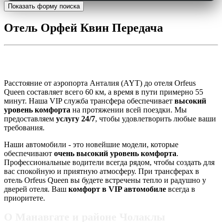
Показать форму поиска
Отель Орфей Квин Передача
Трансфер в отель Orfeus Queen
Расстояние от аэропорта Анталия (AYT) до отеля Orfeus
Queen составляет всего 60 км, а время в пути примерно 55
минут. Наша VIP служба трансфера обеспечивает
высокий
уровень комфорта
на протяжении всей поездки. Мы
предоставляем
услугу 24/7
, чтобы удовлетворить любые ваши
требования.
Наши автомобили - это новейшие модели, которые
обеспечивают
очень высокий уровень комфорта
.
Профессиональные водители всегда рядом, чтобы создать для
вас спокойную и приятную атмосферу. При трансферах в
отель Orfeus Queen вы будете встречены тепло и радушно у
дверей отеля. Ваш
комфорт в VIP автомобиле
всегда в
приоритете.
О Манавгате и районе Чолаклы