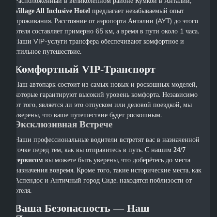
Расположенный в великолепном районе Кумкой в Анталии,
предлагает незабываемый опыт
Village All Inclusive Hotel
проживания. Расстояние от аэропорта Анталии (AYT) до этого
отеля составляет примерно 65 км, а время в пути около 1 часа.
Наши VIP-услуги трансфера обеспечивают комфортное и
стильное путешествие.
Комфортный VIP-Транспорт
Наш автопарк состоит из самых новых и роскошных моделей,
которые гарантируют высокий уровень комфорта. Независимо
от того, является ли это отпуском или деловой поездкой, мы
уверены, что ваше путешествие будет роскошным.
Эксклюзивная Встрече
Наши профессиональные водители встретят вас в назначенной
точке перед тем, как вы отправитесь в путь. С нашим
24/7
вы можете быть уверены, что доберётесь до места
сервисом
назначения вовремя. Кроме того, такие исторические места, как
Аспендос и Античный город Сиде, находятся поблизости от
отеля.
Ваша Безопасность — Наш