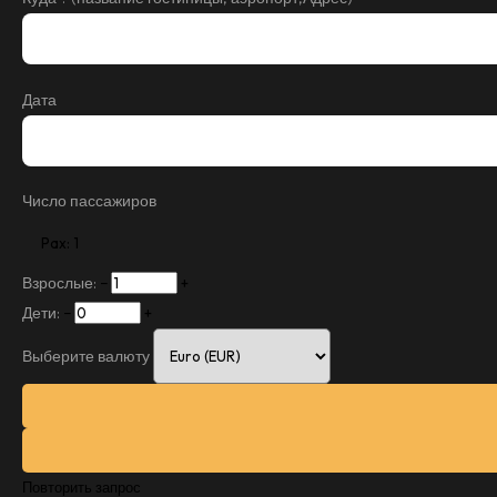
Дата
Число пассажиров
Pax: 1
Взрослые:
−
+
Дети:
−
+
Выберите валюту
Повторить запрос