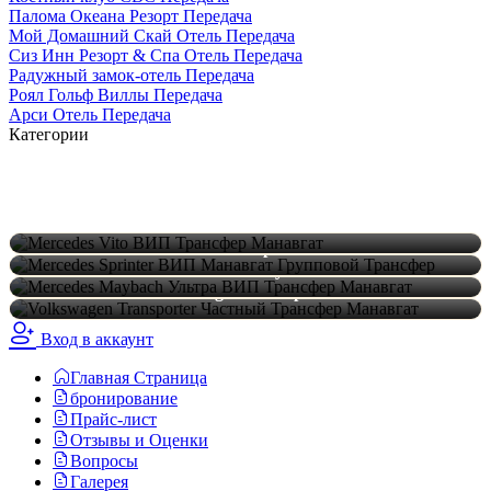
Палома Океана Резорт Передача
Мой Домашний Скай Отель Передача
Сиз Инн Резорт & Спа Отель Передача
Радужный замок-отель Передача
Роял Гольф Виллы Передача
Арси Отель Передача
Категории
Типы трансферных
транспортных средств
Mercedes Vito
Mercedes Sprinter
Mercedes Maybach
Volkswagen Transporter
Вход в аккаунт
Главная Страница
бронирование
Прайс-лист
Отзывы и Оценки
Вопросы
Галерея