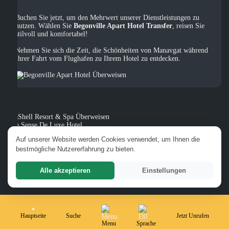
Buchen Sie jetzt, um den Mehrwert unserer Dienstleistungen zu
nutzen. Wählen Sie
Begonville Apart Hotel Transfer
, reisen Sie
stilvoll und komfortabel!
Nehmen Sie sich die Zeit, die Schönheiten von Manavgat während
Ihrer Fahrt vom Flughafen zu Ihrem Hotel zu entdecken.
SeaShell Resort & Spa Überweisen
The Sense De Luxe Hotel
Side Zeugma Hotel Adult Überweisen
Auf unserer Website werden Cookies verwendet, um Ihnen die
Port Side Resort Hotel Überweisen
bestmögliche Nutzererfahrung zu bieten.
Bartu Apart Hotel Überweisen
Side Kervan Hotel Überweisen
Crystal Admiral Resort Suites & Spa Überweisen
Alle akzeptieren
Einstellungen
Orfeus Hotel Überweisen
Hauptseite
Suche
Jetzt Unrufen
Menu
Sprache