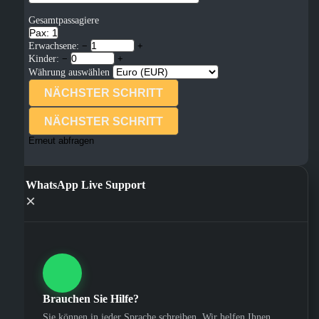
Gesamtpassagiere
Pax: 1
Erwachsene:
−
+
Kinder:
−
+
Währung auswählen
NÄCHSTER SCHRITT
NÄCHSTER SCHRITT
Erneut abfragen
WhatsApp Live Support
×
Brauchen Sie Hilfe?
Sie können in jeder Sprache schreiben. Wir helfen Ihnen