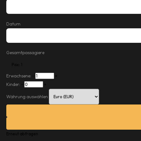
Datum
Gesamtpassagiere
Pax: 1
Erwachsene:
−
+
Kinder:
−
+
Währung auswählen
Erneut abfragen