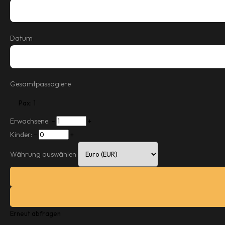
Datum
Gesamtpassagiere
Pax: 1
Erwachsene:
−
+
Kinder:
−
+
Währung auswählen
Erneut abfragen