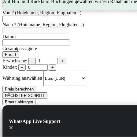
Auf Hin- und Rückfahrt-Buchungen gewähren wir %5 Rabatt auf die 
Von ? (Hotelname, Region, Flughafen...)
Nach ? (Hotelname, Region, Flughafen...)
Datum
Gesamtpassagiere
Pax: 1
Erwachsene:
−
+
Kinder:
−
+
Währung auswählen
Preis berechnen
NÄCHSTER SCHRITT
Erneut abfragen
WhatsApp Live Support
×