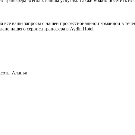
вис трансфера всегда к вашим услугам. Также можно посетить ис
 все ваши запросы с нашей профессиональной командой в течен
ане нашего сервиса трансфера в Aydin Hotel.
асоты Аланьи.