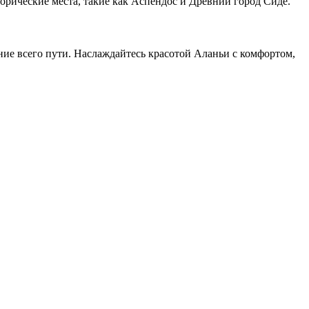
торические места, такие как Аспендос и Древний город Сиде.
ие всего пути. Наслаждайтесь красотой Аланьи с комфортом,