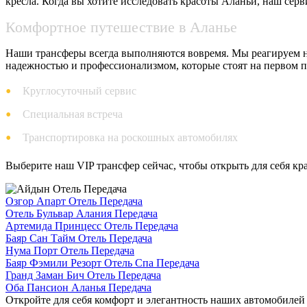
кресла. Когда вы хотите исследовать красоты Аланьи, наш сер
Комфортное путешествие в Аланье
Наши трансферы всегда выполняются вовремя. Мы реагируем на
надежностью и профессионализмом, которые стоят на первом пл
Круглосуточный сервис
Специальная встреча
Транспортировка на роскошных автомобилях
Выберите наш VIP трансфер сейчас, чтобы открыть для себя кр
Озгор Апарт Отель Передача
Отель Бульвар Алания Передача
Артемида Принцесс Отель Передача
Баяр Сан Тайм Отель Передача
Нума Порт Отель Передача
Баяр Фэмили Резорт Отель Спа Передача
Гранд Заман Бич Отель Передача
Оба Пансион Аланья Передача
Откройте для себя комфорт и элегантность наших автомобилей