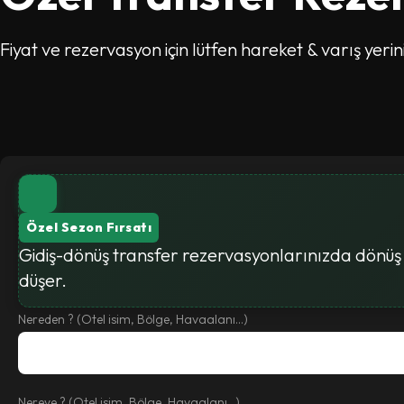
Fiyat ve rezervasyon için lütfen hareket & varış yerin
Özel Sezon Fırsatı
Gidiş-dönüş transfer rezervasyonlarınızda dönüş y
düşer.
Nereden ? (Otel isim, Bölge, Havaalanı...)
Nereye ? (Otel isim, Bölge, Havaalanı...)