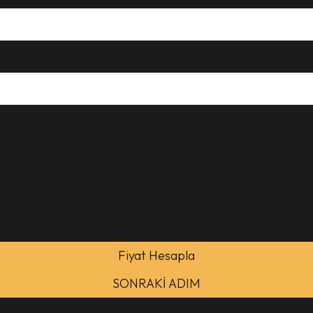
Fiyat Hesapla
SONRAKİ ADIM