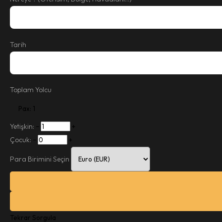
Tarih
Toplam Yolcu
Pax: 1
Yetişkin:
−
+
Çocuk:
−
+
Para Birimini Seçin
Tekrar Sorgula