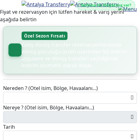
Yardıma mı ihtiyacınız var?
Fiyat ve rezervasyon için lütfen hareket & varış yerini
aşağıda belirtin
Özel Sezon Fırsatı
Gidiş-dönüş transfer rezervasyonlarınızda
dönüş yolculuğu ücreti üzerinden %5 indirim
uygulanır ve dönüş transferi seçildiğinde
indirim otomatik olarak düşer.
Nereden ? (Otel isim, Bölge, Havaalanı...)
Nereye ? (Otel isim, Bölge, Havaalanı...)
Tarih