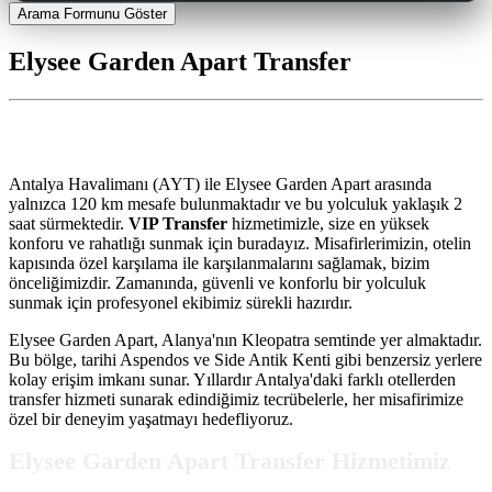
Arama Formunu Göster
Elysee Garden Apart Transfer
Elysee Garden Apart Transfer
Antalya Havalimanı (AYT) ile Elysee Garden Apart arasında
yalnızca 120 km mesafe bulunmaktadır ve bu yolculuk yaklaşık 2
saat sürmektedir.
VIP Transfer
hizmetimizle, size en yüksek
konforu ve rahatlığı sunmak için buradayız. Misafirlerimizin, otelin
kapısında özel karşılama ile karşılanmalarını sağlamak, bizim
önceliğimizdir. Zamanında, güvenli ve konforlu bir yolculuk
sunmak için profesyonel ekibimiz sürekli hazırdır.
Elysee Garden Apart, Alanya'nın Kleopatra semtinde yer almaktadır.
Bu bölge, tarihi Aspendos ve Side Antik Kenti gibi benzersiz yerlere
kolay erişim imkanı sunar. Yıllardır Antalya'daki farklı otellerden
transfer hizmeti sunarak edindiğimiz tecrübelerle, her misafirimize
özel bir deneyim yaşatmayı hedefliyoruz.
Elysee Garden Apart Transfer Hizmetimiz