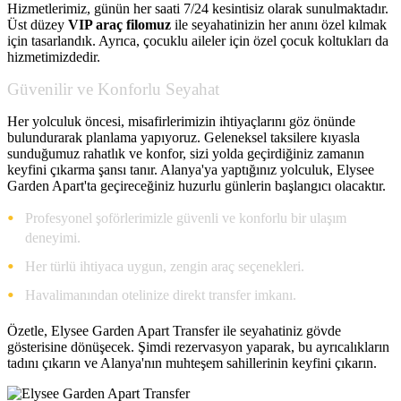
Hizmetlerimiz, günün her saati 7/24 kesintisiz olarak sunulmaktadır.
Üst düzey
VIP araç filomuz
ile seyahatinizin her anını özel kılmak
için tasarlandık. Ayrıca, çocuklu aileler için özel çocuk koltukları da
hizmetimizdedir.
Güvenilir ve Konforlu Seyahat
Her yolculuk öncesi, misafirlerimizin ihtiyaçlarını göz önünde
bulundurarak planlama yapıyoruz. Geleneksel taksilere kıyasla
sunduğumuz rahatlık ve konfor, sizi yolda geçirdiğiniz zamanın
keyfini çıkarma şansı tanır. Alanya'ya yaptığınız yolculuk, Elysee
Garden Apart'ta geçireceğiniz huzurlu günlerin başlangıcı olacaktır.
Profesyonel şoförlerimizle güvenli ve konforlu bir ulaşım
deneyimi.
Her türlü ihtiyaca uygun, zengin araç seçenekleri.
Havalimanından otelinize direkt transfer imkanı.
Özetle, Elysee Garden Apart Transfer ile seyahatiniz gövde
gösterisine dönüşecek. Şimdi rezervasyon yaparak, bu ayrıcalıkların
tadını çıkarın ve Alanya'nın muhteşem sahillerinin keyfini çıkarın.