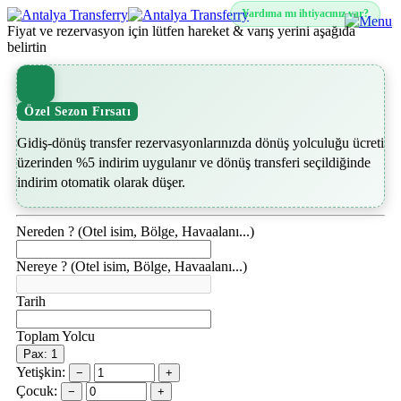
Yardıma mı ihtiyacınız var?
Fiyat ve rezervasyon için lütfen hareket & varış yerini aşağıda
belirtin
Özel Sezon Fırsatı
Gidiş-dönüş transfer rezervasyonlarınızda dönüş yolculuğu ücreti
üzerinden %5 indirim uygulanır ve dönüş transferi seçildiğinde
indirim otomatik olarak düşer.
Nereden ? (Otel isim, Bölge, Havaalanı...)
Nereye ? (Otel isim, Bölge, Havaalanı...)
Tarih
Toplam Yolcu
Pax: 1
Yetişkin:
−
+
Çocuk:
−
+