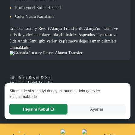
Profesyonel Şoför Hizmeti
Güler Yüzlü Karşılama
Granada Luxury Resort Alanya Transfer ile Alanya'nın tarihi ve
turistik yerlerine kolayca ulaşabilirsiniz. Aspendos Tiyatrosu ve
Side Antik Kenti gibi yerler, keşfetmeye değer zaman dilimleri
sunmaktadır.
Sealife Buket Resort & Spa
Algora Halal Hotel Transfer
Club Hotel Mirabell Transfer
Sitemizde size en iyi deneyimi sunmak için çerezler
White Gold Otel Transfer
kullanılmaktadır.
White City Beach Hotel Transfer
Hotel La Mosae Transfer
Atlas Beach Halal Hotel Transfer
Hepsini Kabul Et
Ayarlar
K House Hotel Transfer