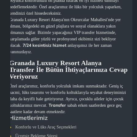
boyunca konforunuzu ön planda tutarak en iyi hizmeti sunmayı
hedeflemektedir. Özel araçlarımız ile lüks bir yolculuk yaparken,
kendinizi özel hissedeceksiniz.
Granada Luxury Resort Alanya'nın Okrurcalar Mahallesi'nde yer
alması, bölgedeki en güzel plajlara ve sosyal olanaklara yakın
olmanızı sağlar. Bizimle yapacağınız VIP transfer hizmetinde,
karşılamada güler yüzlü ve profesyonel ekibimiz sizi bekliyor
7/24 kesintisiz hizmet
olacak.
anlayışımız ile her zaman
yanınızdayız.
Granada Luxury Resort Alanya
Transfer İle Bütün İhtiyaçlarınıza Cevap
Veriyoruz
Özel araçlarımız, konforlu yolculuk imkanı sunmaktadır. Geniş iç
hacmi, lüks tasarımı ve konforlu koltuklarıyla seyahat deneyiminizi
daha da keyifli hale getiriyoruz. Ayrıca, çocuklu aileler için çocuk
Transfer
koltuklarımız mevcut.
sabah erken saatlerden gece geç
saatlere kadar devam etmektedir.
Hizmetlerimiz
Konforlu ve Lüks Araç Seçenekleri
Ücretsiz Bekleme Süresi