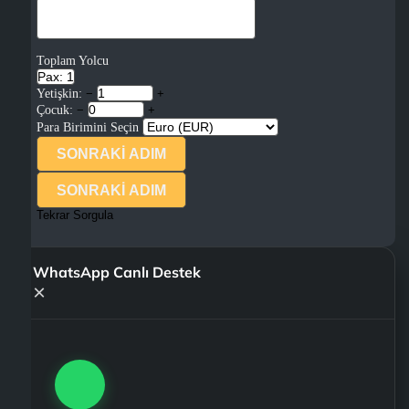
Toplam Yolcu
Pax: 1
Yetişkin:
−
+
Çocuk:
−
+
Para Birimini Seçin
SONRAKİ ADIM
SONRAKİ ADIM
Tekrar Sorgula
WhatsApp Canlı Destek
×