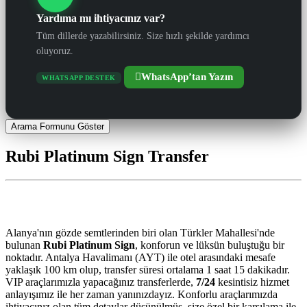
Yardıma mı ihtiyacınız var?
Tüm dillerde yazabilirsiniz. Size hızlı şekilde yardımcı
oluyoruz.
WhatsApp’tan Yazın
WHATSAPP DESTEK
Arama Formunu Göster
Rubi Platinum Sign Transfer
Rubi Platinum Sign Transfer
Alanya'nın gözde semtlerinden biri olan Türkler Mahallesi'nde
bulunan
Rubi Platinum Sign
, konforun ve lüksün buluştuğu bir
noktadır. Antalya Havalimanı (AYT) ile otel arasındaki mesafe
yaklaşık 100 km olup, transfer süresi ortalama 1 saat 15 dakikadır.
VIP araçlarımızla yapacağınız transferlerde,
7/24
kesintisiz hizmet
anlayışımız ile her zaman yanınızdayız. Konforlu araçlarımızda
ihtiyacınız olan tüm detaylar düşünülmüş, size özel bir karşılama ile