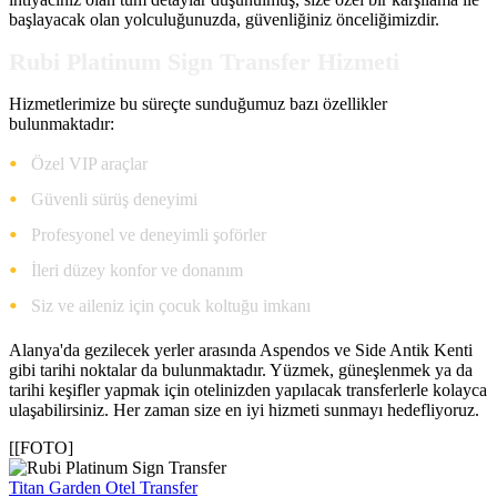
başlayacak olan yolculuğunuzda, güvenliğiniz önceliğimizdir.
Rubi Platinum Sign Transfer Hizmeti
Hizmetlerimize bu süreçte sunduğumuz bazı özellikler
bulunmaktadır:
Özel VIP araçlar
Güvenli sürüş deneyimi
Profesyonel ve deneyimli şoförler
İleri düzey konfor ve donanım
Siz ve aileniz için çocuk koltuğu imkanı
Alanya'da gezilecek yerler arasında Aspendos ve Side Antik Kenti
gibi tarihi noktalar da bulunmaktadır. Yüzmek, güneşlenmek ya da
tarihi keşifler yapmak için otelinizden yapılacak transferlerle kolayca
ulaşabilirsiniz. Her zaman size en iyi hizmeti sunmayı hedefliyoruz.
[[FOTO]
Titan Garden Otel Transfer