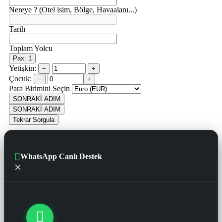
Nereye ? (Otel isim, Bölge, Havaalanı...)
Tarih
Toplam Yolcu
Pax: 1
Yetişkin:
−
+
Çocuk:
−
+
Para Birimini Seçin
SONRAKİ ADIM
SONRAKİ ADIM
Tekrar Sorgula
WhatsApp Canlı Destek
×