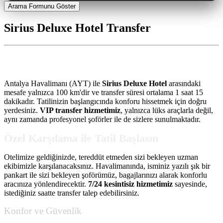
Arama Formunu Göster
Sirius Deluxe Hotel Transfer
Sirius Deluxe Hotel Transfer
Antalya Havalimanı (AYT) ile
Sirius Deluxe Hotel
arasındaki
mesafe yalnızca 100 km'dir ve transfer süresi ortalama 1 saat 15
dakikadır. Tatilinizin başlangıcında konforu hissetmek için doğru
yerdesiniz.
VIP transfer hizmetimiz
, yalnızca lüks araçlarla değil,
aynı zamanda profesyonel şoförler ile de sizlere sunulmaktadır.
Özel Karşılama ile Tatil Başlasın
Otelimize geldiğinizde, tereddüt etmeden sizi bekleyen uzman
ekibimizle karşılanacaksınız. Havalimanında, isminiz yazılı şık bir
pankart ile sizi bekleyen şoförümüz, bagajlarınızı alarak konforlu
aracınıza yönlendirecektir.
7/24 kesintisiz hizmetimiz
sayesinde,
istediğiniz saatte transfer talep edebilirsiniz.
Konfor ve Güvenlik