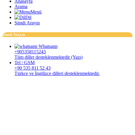
Anasayfa
Arama
Menü
Dil
Şimdi Arayın
Şimdi Arayın
Whatsapp
+905358115243
Tüm diller desteklenmektedir (Yazı)
Tel / GSM
+90 535 811 52 43
Türkçe ve İngilizce dilleri desteklenmektedir.