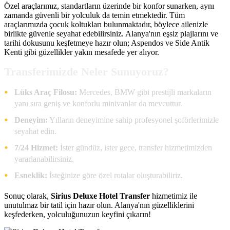
Özel araçlarımız, standartların üzerinde bir konfor sunarken, aynı
zamanda güvenli bir yolculuk da temin etmektedir. Tüm
araçlarımızda çocuk koltukları bulunmaktadır, böylece ailenizle
birlikte güvenle seyahat edebilirsiniz. Alanya'nın eşsiz plajlarını ve
tarihi dokusunu keşfetmeye hazır olun; Aspendos ve Side Antik
Kenti gibi güzellikler yakın mesafede yer alıyor.
Transferimizde Neler Sunuyoruz?
Lüks Araç Filosu:
Mercedes, BMW gibi prestijli markaların
yanı sıra geniş ve konforlu minivanlar da mevcuttur.
Deneyim:
Yılların deneyimine sahip profesyonel şoförlerimizle
seyahat edin.
7/24 Hizmet:
İster gündüz, ister gece, transfer hizmetimizden
yararlanabilirsiniz.
Esneklik:
İsteğinize göre özel rotalar oluşturabiliriz.
Sonuç olarak,
Sirius Deluxe Hotel Transfer
hizmetimiz ile
unutulmaz bir tatil için hazır olun. Alanya'nın güzelliklerini
keşfederken, yolculuğunuzun keyfini çıkarın!