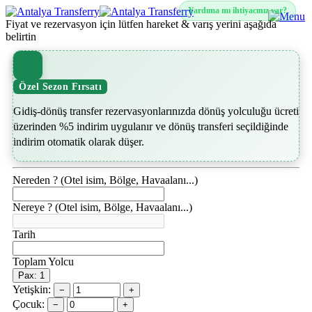
Yardıma mı ihtiyacınız var?
Fiyat ve rezervasyon için lütfen hareket & varış yerini aşağıda
belirtin
Özel Sezon Fırsatı
Gidiş-dönüş transfer rezervasyonlarınızda dönüş yolculuğu ücreti
üzerinden %5 indirim uygulanır ve dönüş transferi seçildiğinde
indirim otomatik olarak düşer.
Nereden ? (Otel isim, Bölge, Havaalanı...)
Nereye ? (Otel isim, Bölge, Havaalanı...)
Tarih
Toplam Yolcu
Pax: 1
Yetişkin:
−
+
Çocuk:
−
+