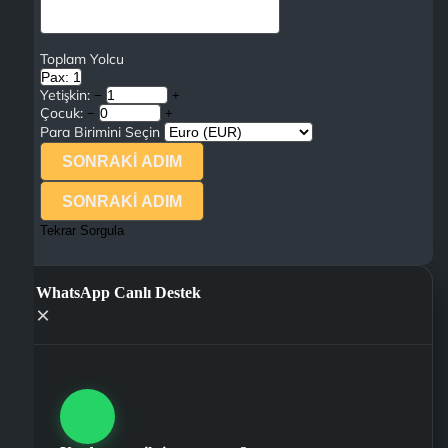
Toplam Yolcu
Pax: 1
Yetişkin:
−
+
Çocuk:
−
+
Para Birimini Seçin
SONRAKİ ADIM
SONRAKİ ADIM
Tekrar Sorgula
WhatsApp Canlı Destek
×