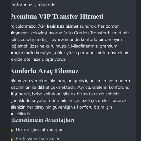
konforunuz için burada!
Premium VIP Transfer Hizmeti
Yolcularımıza,
sunarak, her zaman
7/24 kesintisiz hizmet
ulaşımınızı kolaylaştırıyoruz. Villa Garden Transfer hizmetimiz,
yalnızca ulaşım değil, aynı zamanda konforlu bir deneyim
sağlamak üzerine kurulmuştur. Misafirlerimizi premium
araçlarımızla karşılıyor, güler yüzlü personelimizle güvenli bir
şekilde otelinize ulaştırıyoruz.
Konforlu Araç Filomuz
Filomuzda yer alan lüks araçlar, geniş iç hacimleri ve modern
tasarımları ile dikkat çekmektedir. Ayrıca, ailelerin konforunu
düşünerek, bebe koltukları gibi ek hizmetlere de sahibiz.
Çocuklarla seyahat eden aileler için özel çözümler sunarak,
ailenizin her bireyinin güvenliği ve konforu bizim için
önceliklidir.
Hizmetimizin Avantajları
Hızlı ve güvenilir ulaşım
Profesyonel sürücüler