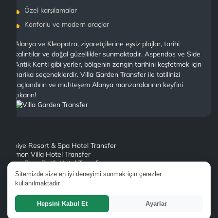
Özel karşılamalar
Konforlu ve modern araçlar
Alanya ve Kleopatra, ziyaretçilerine eşsiz plajlar, tarihi
kalıntılar ve doğal güzellikler sunmaktadır. Aspendos ve Side
Antik Kenti gibi yerler, bölgenin zengin tarihini keşfetmek için
harika seçeneklerdir. Villa Garden Transfer ile tatilinizi
taçlandırın ve muhteşem Alanya manzaralarının keyfini
çıkarın!
Alaiye Resort & Spa Hotel Transfer
Lemon Villa Hotel Transfer
Bora Bora Butik Hotel Transfer
Pegasos Royal Hotel Alanya Transfer
Sitemizde size en iyi deneyimi sunmak için çerezler
Sultan Sipahi Resort Alanya Transfer
kullanılmaktadır.
Alanya Country Club Transfer
Galaxy Beach Hotel Transfer
Hepsini Kabul Et
Ayarlar
Laguna Beach Alya Resort Spa Hotel Transfer