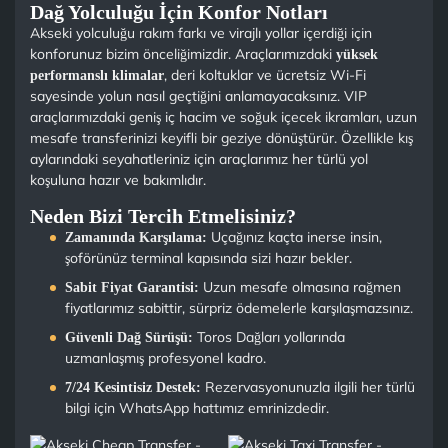
Dağ Yolculuğu İçin Konfor Notları
Akseki yolculuğu rakım farkı ve virajlı yollar içerdiği için
konforunuz bizim önceliğimizdir. Araçlarımızdaki
yüksek
, deri koltuklar ve ücretsiz Wi-Fi
performanslı klimalar
sayesinde yolun nasıl geçtiğini anlamayacaksınız. VIP
araçlarımızdaki geniş iç hacim ve soğuk içecek ikramları, uzun
mesafe transferinizi keyifli bir geziye dönüştürür. Özellikle kış
aylarındaki seyahatleriniz için araçlarımız her türlü yol
koşuluna hazır ve bakımlıdır.
Neden Bizi Tercih Etmelisiniz?
Uçağınız kaçta inerse insin,
Zamanında Karşılama:
şoförünüz terminal kapısında sizi hazır bekler.
Uzun mesafe olmasına rağmen
Sabit Fiyat Garantisi:
fiyatlarımız sabittir, sürpriz ödemelerle karşılaşmazsınız.
Toros Dağları yollarında
Güvenli Dağ Sürüşü:
uzmanlaşmış profesyonel kadro.
Rezervasyonunuzla ilgili her türlü
7/24 Kesintisiz Destek:
bilgi için WhatsApp hattımız emrinizdedir.