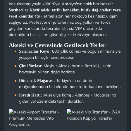
bozulmamış yayla kültürüyle Antalya'nın saklı hazinesidir.
Sarıhacılar Köyü’ndeki tarihi konaklar, butik dağ otelleri veya
fark etmeksizin her noktaya kesintisiz ulaşım
yerel konutlar
sağlıyoruz. Profesyonel şoförlerimiz dağ yolları ve Toros
geçitleri konusunda tecrübelidir; siz VIP aracınızda
dinlenirken biz sizi en güvenli şekilde zirveye ulaştırırız.
Akseki ve Çevresinde Gezilecek Yerler
800 yıllık camisi ve özgün mimarisiyle
Sarıhacılar Köyü:
yaşayan bir açık hava müzesi.
Meşhur Akseki balının üretildiği, serin
Çimi Yaylası:
havasıyla bilinen doğa harikası.
Türkiye'nin en derin
Düdencik Mağarası:
mağaralarından biri olarak macera tutkunlarını bekliyor.
Akseki'ye komşu Altınbeşik Mağarası'na
İbradı Hattı:
giden yol üzerindeki tarihi duraklar.