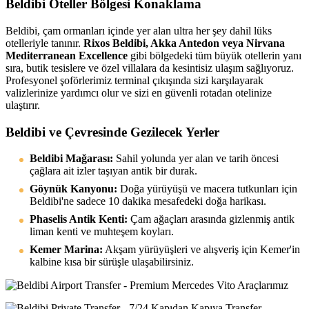
Beldibi Oteller Bölgesi Konaklama
Beldibi, çam ormanları içinde yer alan ultra her şey dahil lüks
otelleriyle tanınır.
Rixos Beldibi, Akka Antedon veya Nirvana
Mediterranean Excellence
gibi bölgedeki tüm büyük otellerin yanı
sıra, butik tesislere ve özel villalara da kesintisiz ulaşım sağlıyoruz.
Profesyonel şoförlerimiz terminal çıkışında sizi karşılayarak
valizlerinize yardımcı olur ve sizi en güvenli rotadan otelinize
ulaştırır.
Beldibi ve Çevresinde Gezilecek Yerler
Beldibi Mağarası:
Sahil yolunda yer alan ve tarih öncesi
çağlara ait izler taşıyan antik bir durak.
Göynük Kanyonu:
Doğa yürüyüşü ve macera tutkunları için
Beldibi'ne sadece 10 dakika mesafedeki doğa harikası.
Phaselis Antik Kenti:
Çam ağaçları arasında gizlenmiş antik
liman kenti ve muhteşem koyları.
Kemer Marina:
Akşam yürüyüşleri ve alışveriş için Kemer'in
kalbine kısa bir sürüşle ulaşabilirsiniz.