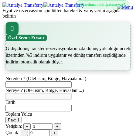
Yardıma mı ihtiyacınız var?
Fiyat ve rezervasyon için lütfen hareket & varış yerini aşağıda
belirtin
Özel Sezon Fırsatı
Gidiş-dönüş transfer rezervasyonlarınızda dönüş yolculuğu ücreti
üzerinden %5 indirim uygulanır ve dönüş transferi seçildiğinde
indirim otomatik olarak düşer.
Nereden ? (Otel isim, Bölge, Havaalanı...)
Nereye ? (Otel isim, Bölge, Havaalanı...)
Tarih
Toplam Yolcu
Pax: 1
Yetişkin:
−
+
Çocuk:
−
+