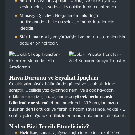
Apollon Tapınağı ve antik tiyatroyu
Side Antik Kenti:
keşfetmek için sadece 15 dakikalık bir mesafededir.
Bölgenin en ünlü doğa
Manavgat Şelalesi:
harikalarından biri olan şelale, günübirlik turlar için
idealdir.
Akşam yürüyüşleri ve balık restoranları için
Side Limanı:
popüler bir noktadır.
Hava Durumu ve Seyahat İpuçları
Çolaklı, yılın büyük bölümünde güneşli ve sıcak bir iklime
sahiptir. Özellikle yaz aylarında nemli ve sıcak havadan
etkilenmemeniz için araçlarımızda
yüksek performanslı
bulunmaktadır. VIP araçlarımızda
iklimlendirme sistemleri
bulunan deri koltuklar ve ferah iç hacim sayesinde, yaklaşık 1
saatlik yolculuğunuz tatilinizin en rahat anlarından biri olacak.
Neden Bizi Tercih Etmelisiniz?
Uçağınız kaçta inerse insin, şoförünüz
Hızlı Karşılama: