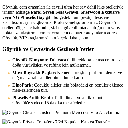
Göynük, çam ormanları ile çevrili ultra her şey dahil lüks otelleriyle
tanınır.
Mirage Park, Seven Seas Gravel, Sherwood Exclusive
veya NG Phaselis Bay
gibi bölgedeki tüm prestijli tesislere
kesintisiz ulaşım sağlıyoruz. Profesyonel şoförlerimiz Göynük’ün
oteller bölgesine hakimdir; sizi en güvenli rotadan doğrudan varış
noktanıza ulaştırır. Hem macera hem de huzur arayanların adresi
Göynük, VIP araçlarımızla artık çok daha yakın.
Göynük ve Çevresinde Gezilecek Yerler
Göynük Kanyonu:
Dünyaca ünlü trekking ve macera rotası;
doğa yürüyüşleri ve rafting için mükemmel.
Mavi Bayraklı Plajlar:
Kemer'in meşhur pırıl pırıl denizi ve
dağ manzaralı sahillerinin tadını çıkarın.
DinoPark:
Çocuklu aileler için bölgedeki en popüler eğlence
merkezlerinden biri.
Phaselis Antik Kenti:
Tarihi liman ve antik kalıntılar
Göynük'e sadece 15 dakika mesafededir.