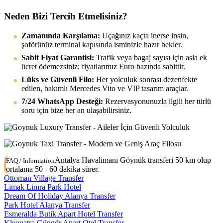
Neden Bizi Tercih Etmelisiniz?
Zamanında Karşılama:
Uçağınız kaçta inerse insin,
şoförünüz terminal kapısında isminizle hazır bekler.
Sabit Fiyat Garantisi:
Trafik veya bagaj sayısı için asla ek
ücret ödemezsiniz; fiyatlarımız Euro bazında sabittir.
Lüks ve Güvenli Filo:
Her yolculuk sonrası dezenfekte
edilen, bakımlı Mercedes Vito ve VIP tasarım araçlar.
7/24 WhatsApp Desteği:
Rezervasyonunuzla ilgili her türlü
soru için bize her an ulaşabilirsiniz.
Antalya Havalimanı Göynük transferi 50 km olup
FAQ / Information
ortalama 50 - 60 dakika sürer.
Ottoman Village Transfer
Limak Limra Park Hotel
Dream Of Holiday Alanya Transfer
Park Hotel Alanya Transfer
Esmeralda Butik Apart Hotel Transfer
Kleopatra Güngör Apart Otel Transfer