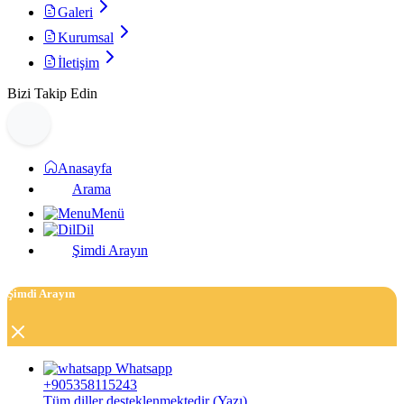
Galeri
Kurumsal
İletişim
Bizi Takip Edin
Anasayfa
Arama
Menü
Dil
Şimdi Arayın
Şimdi Arayın
Whatsapp
+905358115243
Tüm diller desteklenmektedir (Yazı)