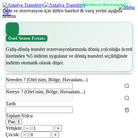
Yardıma mı ihtiyacınız var?
Fiyat ve rezervasyon için lütfen hareket & varış yerini aşağıda
belirtin
Özel Sezon Fırsatı
Gidiş-dönüş transfer rezervasyonlarınızda dönüş yolculuğu ücreti
üzerinden %5 indirim uygulanır ve dönüş transferi seçildiğinde
indirim otomatik olarak düşer.
Nereden ? (Otel isim, Bölge, Havaalanı...)
Nereye ? (Otel isim, Bölge, Havaalanı...)
Tarih
Toplam Yolcu
Pax: 1
Yetişkin:
−
+
Çocuk:
−
+