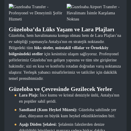
Güzeloba’da Lüks Yaşam ve Lara Plajları
Güzeloba, hem havalimanına komşu olması hem de Lara Plajları’na
ev sahipliği yapmasıyla Antalya'nın en stratejik noktasıdır.
Bölgedeki tüm
lüks siteler, müstakil villalar ve Örnekköy
bölgesindeki oteller
için kesintisiz ulaşım sağlıyoruz. Profesyonel
şoförlerimiz Güzeloba’nın gelişen yapısına ve tüm site girişlerine
hakimdir; sizi en kısa ve konforlu rotadan doğrudan varış noktanıza
ulaştırır. Yerleşik yabancı misafirlerimiz ve tatilciler için dakiklik
temel prensibimizdir.
Güzeloba ve Çevresinde Gezilecek Yerler
Lara Plajı:
İnce kumu ve kristal deniziyle ünlü, Antalya'nın
en popüler sahil şeridi.
Sandland (Kum Heykel Müzesi):
Güzeloba sahilinde yer
alan, dünyanın en büyük kum heykel etkinliklerinden biri.
Aşağı Düden Şelalesi:
Şelalenin falezlerden denize
döküldüğü büyüleyici manzara sadece birkaç dakika