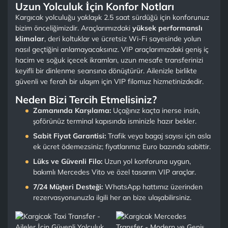
Uzun Yolculuk İçin Konfor Notları
Kargıcak yolculuğu yaklaşık 2.5 saat sürdüğü için konforunuz
bizim önceliğimizdir. Araçlarımızdaki
yüksek performanslı
klimalar
, deri koltuklar ve ücretsiz Wi-Fi sayesinde yolun
nasıl geçtiğini anlamayacaksınız. VIP araçlarımızdaki geniş iç
hacim ve soğuk içecek ikramları, uzun mesafe transferinizi
keyifli bir dinlenme seansına dönüştürür. Ailenizle birlikte
güvenli ve ferah bir ulaşım için VIP filomuz hizmetinizdedir.
Neden Bizi Tercih Etmelisiniz?
Zamanında Karşılama:
Uçağınız kaçta inerse insin,
şoförünüz terminal kapısında isminizle hazır bekler.
Sabit Fiyat Garantisi:
Trafik veya bagaj sayısı için asla
ek ücret ödemezsiniz; fiyatlarımız Euro bazında sabittir.
Lüks ve Güvenli Filo:
Uzun yol konforuna uygun,
bakımlı Mercedes Vito ve özel tasarım VIP araçlar.
7/24 Müşteri Desteği:
WhatsApp hattımız üzerinden
rezervasyonunuzla ilgili her an bize ulaşabilirsiniz.