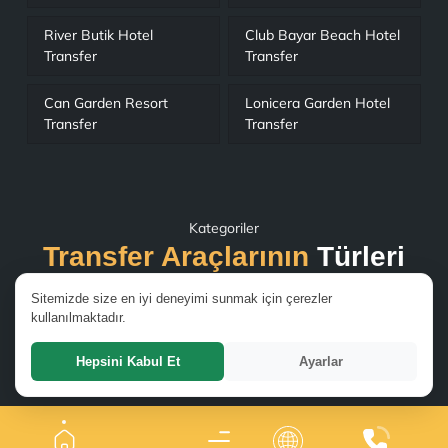
River Butik Hotel
Club Bayar Beach Hotel
Transfer
Transfer
Can Garden Resort
Lonicera Garden Hotel
Transfer
Transfer
Kategoriler
Transfer Araçlarının
Türleri
Mercedes Vito
Sitemizde size en iyi deneyimi sunmak için çerezler
Mercedes Sprinter
kullanılmaktadır.
Mercedes Maybach
Volkswagen Transporter
Hepsini Kabul Et
Ayarlar