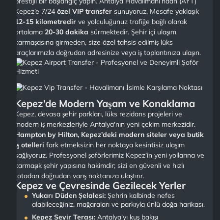
prestijli bir başlangıç yapın. Antalya Havalimanı’ndan (AYT)
Kepez’e 7/24
özel VIP transfer
sunuyoruz. Mesafe yaklaşık
12-15 kilometredir
ve yolculuğunuz trafiğe bağlı olarak
ortalama
20-30 dakika
sürmektedir. Şehir içi ulaşım
karmaşasına girmeden, size özel tahsis edilmiş lüks
araçlarımızla doğrudan adresinize veya iş toplantınıza ulaşın.
Kepez’de Modern Yaşam ve Konaklama
Kepez, devasa şehir parkları, lüks rezidans projeleri ve
modern iş merkezleriyle Antalya'nın yeni çekim merkezidir.
Hampton by Hilton, Kepez’deki modern siteler veya butik
iş otelleri
fark etmeksizin her noktaya kesintisiz ulaşım
sağlıyoruz. Profesyonel şoförlerimiz Kepez’in yeni yollarına ve
karmaşık şehir yapısına hakimdir; sizi en güvenli ve hızlı
rotadan doğrudan varış noktanıza ulaştırır.
Kepez ve Çevresinde Gezilecek Yerler
Yukarı Düden Şelalesi:
Şehrin kalbinde nefes
alabileceğiniz, mağaraları ve parkıyla ünlü doğa harikası.
Kepez Seyir Terası:
Antalya’yı kuş bakışı