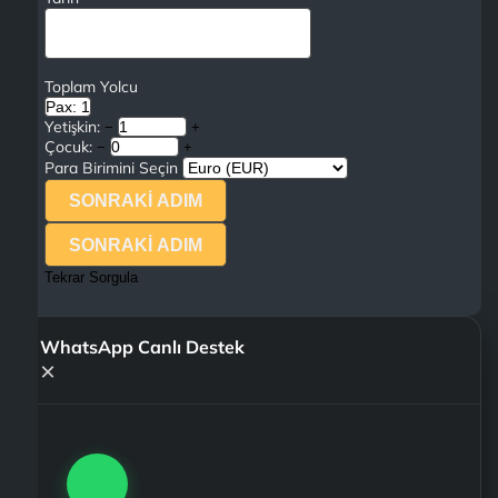
Toplam Yolcu
Pax: 1
Yetişkin:
−
+
Çocuk:
−
+
Para Birimini Seçin
SONRAKİ ADIM
SONRAKİ ADIM
Tekrar Sorgula
WhatsApp Canlı Destek
×