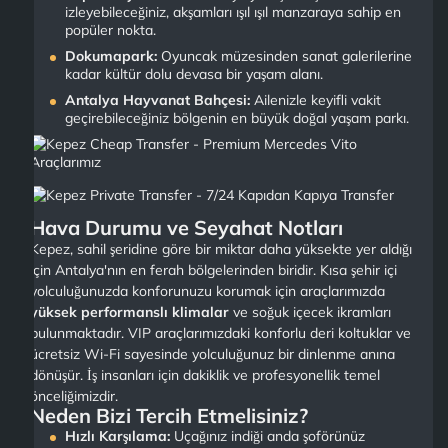
izleyebileceğiniz, akşamları ışıl ışıl manzaraya sahip en
popüler nokta.
Dokumapark:
Oyuncak müzesinden sanat galerilerine
kadar kültür dolu devasa bir yaşam alanı.
Antalya Hayvanat Bahçesi:
Ailenizle keyifli vakit
geçirebileceğiniz bölgenin en büyük doğal yaşam parkı.
Hava Durumu ve Seyahat Notları
Kepez, sahil şeridine göre bir miktar daha yüksekte yer aldığı
için Antalya'nın en ferah bölgelerinden biridir. Kısa şehir içi
yolculuğunuzda konforunuzu korumak için araçlarımızda
yüksek performanslı klimalar
ve soğuk içecek ikramları
bulunmaktadır. VIP araçlarımızdaki konforlu deri koltuklar ve
ücretsiz Wi-Fi sayesinde yolculuğunuz bir dinlenme anına
dönüşür. İş insanları için dakiklik ve profesyonellik temel
önceliğimizdir.
Neden Bizi Tercih Etmelisiniz?
Hızlı Karşılama:
Uçağınız indiği anda şoförünüz