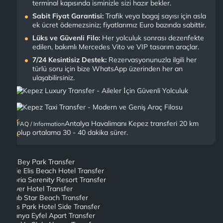
terminal kapısında isminizle sizi hazır bekler.
Sabit Fiyat Garantisi:
Trafik veya bagaj sayısı için asla
ek ücret ödemezsiniz; fiyatlarımız Euro bazında sabittir.
Lüks ve Güvenli Filo:
Her yolculuk sonrası dezenfekte
edilen, bakımlı Mercedes Vito ve VIP tasarım araçlar.
7/24 Kesintisiz Destek:
Rezervasyonunuzla ilgili her
türlü soru için bize WhatsApp üzerinden her an
ulaşabilirsiniz.
Antalya Havalimanı Kepez transferi 20 km
FAQ / Information
olup ortalama 30 - 40 dakika sürer.
Ali Bey Park Transfer
Side Elis Beach Hotel Transfer
Gloria Serenity Resort Transfer
Silver Hotel Transfer
Club Star Beach Transfer
Ces Park Hotel Side Transfer
Alanya Eyfel Apart Transfer