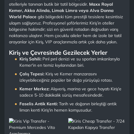
otelleriyle tanınan butik bir tatil bölgesidir.
Maxx Royal
Kemer, Akka Alinda, Limak Limra veya Alva Donna
World Palace
gibi bölgedeki tüm prestijli tesislere kesintisiz
ulaşım sağlıyoruz. Profesyonel şoförlerimiz Kiriş’in oteller
bölgesine hakimdir; sizi en güvenli rotadan doğrudan varış
noktanıza ulaştırır. Hem çocuklu aileler hem de izole bir tatil
arayanlar için Kiriş, VIP araçlarımızla artık çok daha yakın.
Kiriş ve Çevresinde Gezilecek Yerler
Kiriş Sahili:
Pırıl pırıl denizi ve su sporları imkanlarıyla
Kemer'in en temiz kıyılarından biri.
Çalış Tepesi:
Kiriş ve Kemer manzarasını
izleyebileceğiniz popüler bir doğa yürüyüşü rotası.
Kemer Merkez:
Alışveriş, marina ve gece hayatı Kiriş'e
sadece 5-10 dakikalık sürüş mesafesindedir.
Faselis Antik Kenti:
Tarih ve doğanın birleştiği antik
liman kenti Kiriş'in hemen komşusudur.