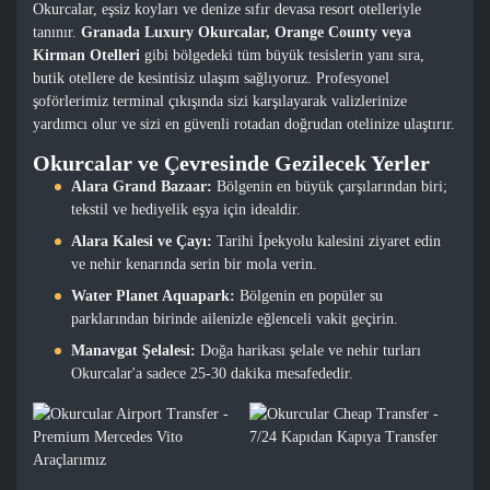
Okurcalar, eşsiz koyları ve denize sıfır devasa resort otelleriyle
tanınır.
Granada Luxury Okurcalar, Orange County veya
Kirman Otelleri
gibi bölgedeki tüm büyük tesislerin yanı sıra,
butik otellere de kesintisiz ulaşım sağlıyoruz. Profesyonel
şoförlerimiz terminal çıkışında sizi karşılayarak valizlerinize
yardımcı olur ve sizi en güvenli rotadan doğrudan otelinize ulaştırır.
Okurcalar ve Çevresinde Gezilecek Yerler
Alara Grand Bazaar:
Bölgenin en büyük çarşılarından biri;
tekstil ve hediyelik eşya için idealdir.
Alara Kalesi ve Çayı:
Tarihi İpekyolu kalesini ziyaret edin
ve nehir kenarında serin bir mola verin.
Water Planet Aquapark:
Bölgenin en popüler su
parklarından birinde ailenizle eğlenceli vakit geçirin.
Manavgat Şelalesi:
Doğa harikası şelale ve nehir turları
Okurcalar'a sadece 25-30 dakika mesafededir.