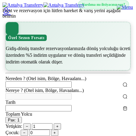
Yardıma mı ihtiyacınız var?
Fiyat ve rezervasyon için lütfen hareket & varış yerini aşağıda
belirtin
Özel Sezon Fırsatı
Gidiş-dönüş transfer rezervasyonlarınızda dönüş yolculuğu ücreti
üzerinden %5 indirim uygulanır ve dönüş transferi seçildiğinde
indirim otomatik olarak düşer.
Nereden ? (Otel isim, Bölge, Havaalanı...)
Nereye ? (Otel isim, Bölge, Havaalanı...)
Tarih
Toplam Yolcu
Pax: 1
Yetişkin:
−
+
Çocuk:
−
+