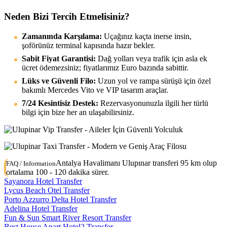
Neden Bizi Tercih Etmelisiniz?
Zamanında Karşılama:
Uçağınız kaçta inerse insin,
şoförünüz terminal kapısında hazır bekler.
Sabit Fiyat Garantisi:
Dağ yolları veya trafik için asla ek
ücret ödemezsiniz; fiyatlarımız Euro bazında sabittir.
Lüks ve Güvenli Filo:
Uzun yol ve rampa sürüşü için özel
bakımlı Mercedes Vito ve VIP tasarım araçlar.
7/24 Kesintisiz Destek:
Rezervasyonunuzla ilgili her türlü
bilgi için bize her an ulaşabilirsiniz.
Antalya Havalimanı Ulupınar transferi 95 km olup
FAQ / Information
ortalama 100 - 120 dakika sürer.
Sayanora Hotel Transfer
Lycus Beach Otel Transfer
Porto Azzurro Delta Hotel Transfer
Adelina Hotel Transfer
Fun & Sun Smart River Resort Transfer
Best House Apart Hotel2 Transfer