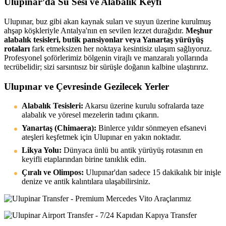
Ulupınar’da Su Sesi ve Alabalık Keyfi
Ulupınar, buz gibi akan kaynak suları ve suyun üzerine kurulmuş
ahşap köşkleriyle Antalya'nın en sevilen lezzet durağıdır.
Meşhur
alabalık tesisleri, butik pansiyonlar veya Yanartaş yürüyüş
rotaları
fark etmeksizen her noktaya kesintisiz ulaşım sağlıyoruz.
Profesyonel şoförlerimiz bölgenin virajlı ve manzaralı yollarında
tecrübelidir; sizi sarsıntısız bir sürüşle doğanın kalbine ulaştırırız.
Ulupınar ve Çevresinde Gezilecek Yerler
Alabalık Tesisleri:
Akarsu üzerine kurulu sofralarda taze
alabalık ve yöresel mezelerin tadını çıkarın.
Yanartaş (Chimaera):
Binlerce yıldır sönmeyen efsanevi
ateşleri keşfetmek için Ulupınar en yakın noktadır.
Likya Yolu:
Dünyaca ünlü bu antik yürüyüş rotasının en
keyifli etaplarından birine tanıklık edin.
Çıralı ve Olimpos:
Ulupınar'dan sadece 15 dakikalık bir inişle
denize ve antik kalıntılara ulaşabilirsiniz.