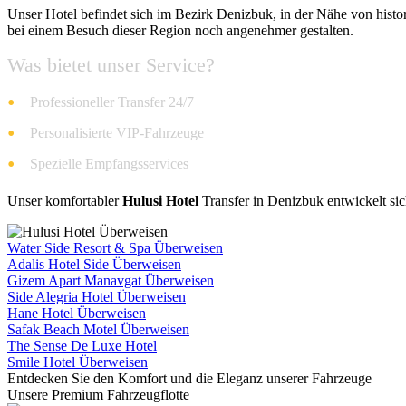
Unser Hotel befindet sich im Bezirk Denizbuk, in der Nähe von hist
bei einem Besuch dieser Region noch angenehmer gestalten.
Was bietet unser Service?
Professioneller Transfer 24/7
Personalisierte VIP-Fahrzeuge
Spezielle Empfangsservices
Unser komfortabler
Hulusi Hotel
Transfer in Denizbuk entwickelt sic
Water Side Resort & Spa Überweisen
Adalis Hotel Side Überweisen
Gizem Apart Manavgat Überweisen
Side Alegria Hotel Überweisen
Hane Hotel Überweisen
Safak Beach Motel Überweisen
The Sense De Luxe Hotel
Smile Hotel Überweisen
Entdecken Sie den Komfort und die Eleganz unserer Fahrzeuge
Unsere Premium
Fahrzeugflotte