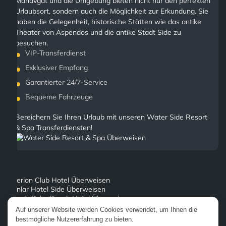
Manavgat und die Umgebung bieten nicht nur den perfekten
Urlaubsort, sondern auch die Möglichkeit zur Erkundung. Sie
haben die Gelegenheit, historische Stätten wie das antike
Theater von Aspendos und die antike Stadt Side zu
besuchen.
VIP-Transferdienst
Exklusiver Empfang
Garantierter 24/7-Service
Bequeme Fahrzeuge
Bereichern Sie Ihren Urlaub mit unseren Water Side Resort
& Spa Transferdiensten!
Aperion Club Hotel Überweisen
Canlar Hotel Side Überweisen
Trendy Palm Beach Hotel Überweisen
Side Golden Rock Hotel Spa Überweisen
Auf unserer Website werden Cookies verwendet, um Ihnen die
Dionysos Hotel Side Überweisen
bestmögliche Nutzererfahrung zu bieten.
Adalya Ocean Deluxe Überweisen