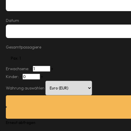
Datum
Gesamtpassagiere
Pax: 1
Erwachsene:
−
+
Kinder:
−
+
Währung auswählen
Erneut abfragen