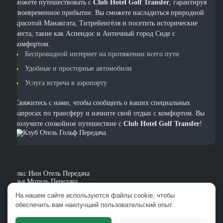
можете путешествовать с
Club Hotel Golf Transfer
, гарантируя
своевременное прибытие. Вы сможете насладиться природной
красотой Манавгата, Титрейенгёля и посетить исторические
места, такие как Аспендос и Античный город Сиде с
комфортом.
Беспроводной интернет на протяжении всего пути
Удобные и просторные автомобили
Услуга встреча в аэропорту
Свяжитесь с нами, чтобы сообщить о ваших специальных
запросах по трансферу и начните свой отдых с комфортом. Вы
получите спокойное путешествие с
Club Hotel Golf Transfer
!
Фолкс Инн Отель Передача
Дерья Мотель Передача
Белен Отель Передача
На нашем сайте используются файлы cookie, чтобы
Мелисса Гарден Апарт Отель Передача
обеспечить вам наилучший пользовательский опыт.
Быкара Бунгало Мотель Передача
Лила Мотель Передача
Адора Калма Бич Отель Передача