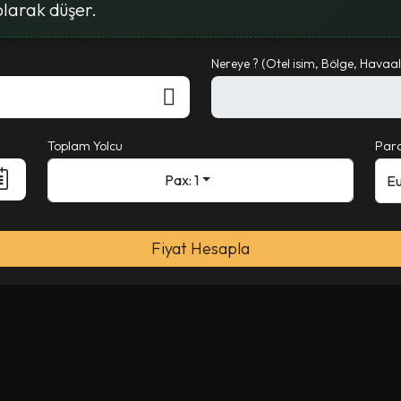
olarak düşer.
Nereye ? (Otel isim, Bölge, Havaala
Toplam Yolcu
Para
Pax: 1
Fiyat Hesapla