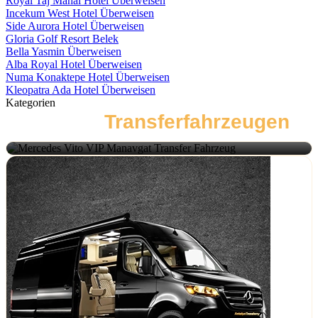
Royal Taj Mahal Hotel Überweisen
Incekum West Hotel Überweisen
Side Aurora Hotel Überweisen
Gloria Golf Resort Belek
Bella Yasmin Überweisen
Alba Royal Hotel Überweisen
Numa Konaktepe Hotel Überweisen
Kleopatra Ada Hotel Überweisen
Kategorien
Arten von
Transferfahrzeugen
Mercedes Vito