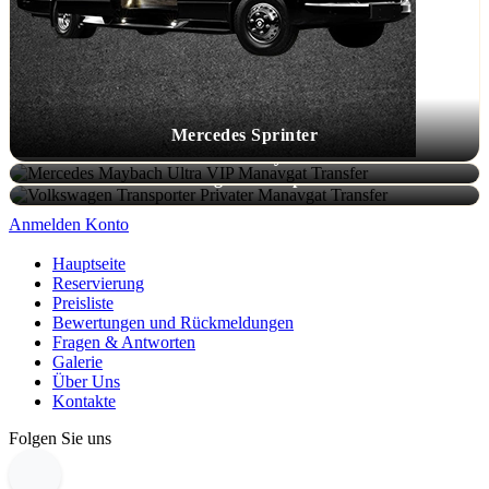
Mercedes Sprinter
Mercedes Maybach
Volkswagen Transporter
Anmelden Konto
Hauptseite
Reservierung
Preisliste
Bewertungen und Rückmeldungen
Fragen & Antworten
Galerie
Über Uns
Kontakte
Folgen Sie uns