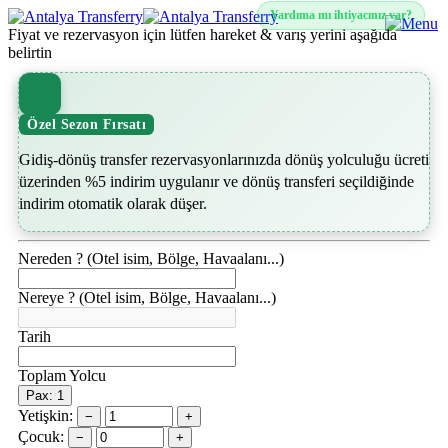
Yardıma mı ihtiyacınız var?
Fiyat ve rezervasyon için lütfen hareket & varış yerini aşağıda
belirtin
Özel Sezon Fırsatı
Gidiş-dönüş transfer rezervasyonlarınızda dönüş yolculuğu ücreti
üzerinden %5 indirim uygulanır ve dönüş transferi seçildiğinde
indirim otomatik olarak düşer.
Nereden ? (Otel isim, Bölge, Havaalanı...)
Nereye ? (Otel isim, Bölge, Havaalanı...)
Tarih
Toplam Yolcu
Pax: 1
Yetişkin:
−
+
Çocuk:
−
+