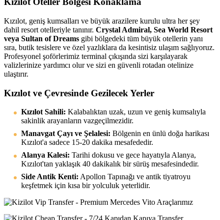
Kızılot Oteller Bölgesi Konaklama
Kızılot, geniş kumsalları ve büyük arazilere kurulu ultra her şey
dahil resort otelleriyle tanınır.
Crystal Admiral, Sea World Resort
veya Sultan of Dreams
gibi bölgedeki tüm büyük otellerin yanı
sıra, butik tesislere ve özel yazlıklara da kesintisiz ulaşım sağlıyoruz.
Profesyonel şoförlerimiz terminal çıkışında sizi karşılayarak
valizlerinize yardımcı olur ve sizi en güvenli rotadan otelinize
ulaştırır.
Kızılot ve Çevresinde Gezilecek Yerler
Kızılot Sahili:
Kalabalıktan uzak, uzun ve geniş kumsalıyla
sakinlik arayanların vazgeçilmezidir.
Manavgat Çayı ve Şelalesi:
Bölgenin en ünlü doğa harikası
Kızılot'a sadece 15-20 dakika mesafededir.
Alanya Kalesi:
Tarihi dokusu ve gece hayatıyla Alanya,
Kızılot'tan yaklaşık 40 dakikalık bir sürüş mesafesindedir.
Side Antik Kenti:
Apollon Tapınağı ve antik tiyatroyu
keşfetmek için kısa bir yolculuk yeterlidir.